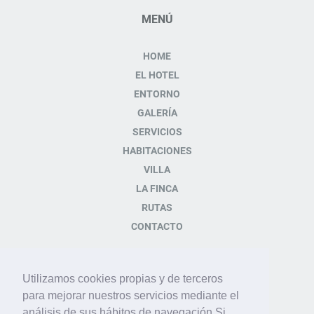
MENÚ
HOME
EL HOTEL
ENTORNO
GALERÍA
SERVICIOS
HABITACIONES
VILLA
LA FINCA
RUTAS
CONTACTO
CONTACTO
Utilizamos cookies propias y de terceros
para mejorar nuestros servicios mediante el
Plaza de la Iglésia s/n
análisis de sus hábitos de navegación.Si