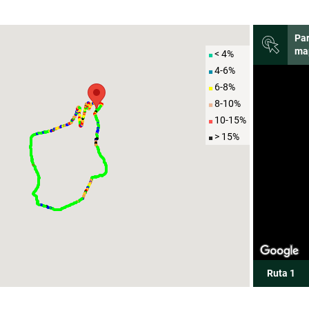
Par
ma
< 4%
4-6%
6-8%
8-10%
10-15%
> 15%
Ruta 1