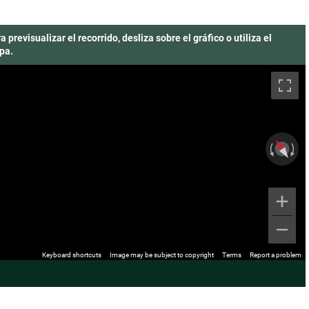
a previsualizar el recorrido, desliza sobre el gráfico o utiliza el
pa.
Keyboard shortcuts
Image may be subject to copyright
Terms
Report a problem