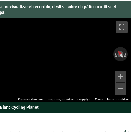
a previsualizar el recorrido, desliza sobre el gráfico o utiliza el
pa.
Keyboard shortcuts
Image may be subject to copyright
Terms
Report a problem
Blanc Cycling Planet