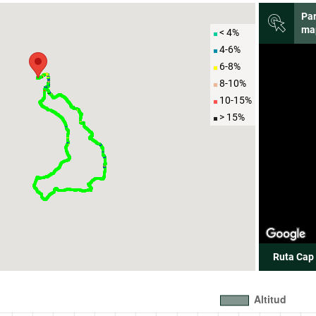
Par
ma
< 4%
4-6%
6-8%
8-10%
10-15%
> 15%
Ruta Cap 