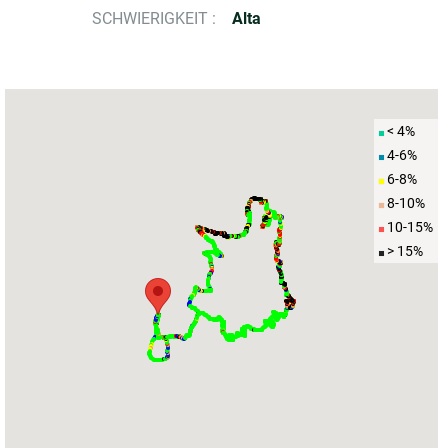
SCHWIERIGKEIT :
Alta
< 4%
4-6%
6-8%
8-10%
10-15%
> 15%