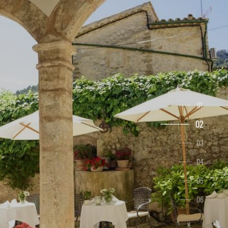
1
2
3
4
5
6