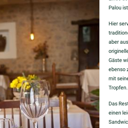
Palou is
Hier ser
traditio
aber aus
originel
Gäste w
ebenso z
mit sein
Tropfen.
Das Rest
einen le
Sandwic